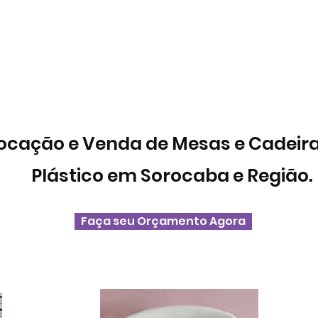
Home
Quem somos
LOCAÇÃO
VENDAS
Título da página
ocação e Venda de Mesas e Cadeira
Plástico em Sorocaba e Região.
Faça seu Orçamento Agora