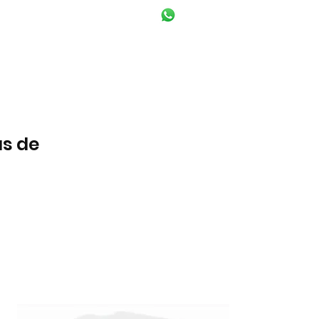
(15)
99704-5514
Dúvidas frequentes
More...
s de